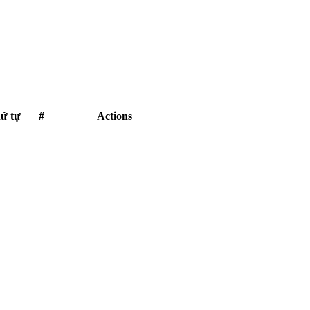
ứ tự
#
Actions